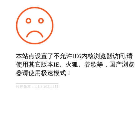
本站点设置了不允许IE6内核浏览器访问,请
使用其它版本IE、火狐、谷歌等，国产浏览
器请使用极速模式！
程序版本：3.1.3-20211111